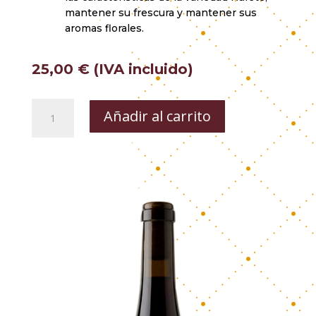
mantener su frescura y mantener sus
aromas florales.
25,00
€
(IVA incluido)
Dominio
Añadir al carrito
de
la
Sierra
Valmedroso
cantidad